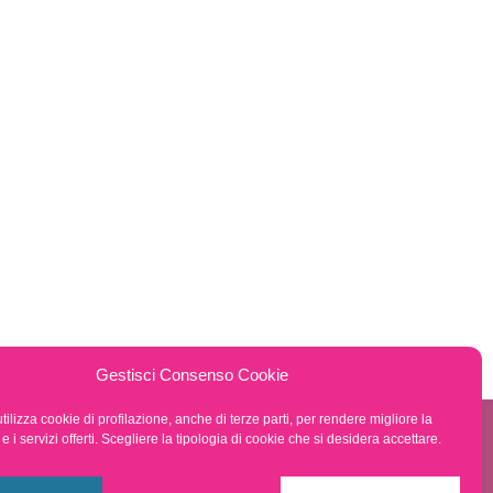
Gestisci Consenso Cookie
tilizza cookie di profilazione, anche di terze parti, per rendere migliore la
 i servizi offerti. Scegliere la tipologia di cookie che si desidera accettare.