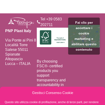
Tel +39 0583
Fai clic per
202711
accettare i
PNP Plast Italy
cookie
marketing e
Via Ponte ai Pini 8
abilitare questo
Località Torre
Salese 55011
contenuto
Spianate
Altopascio
By choosing
Lucca – ITALIA
FSC®️- certified
products you
support
transparency and
accountability in
forest supply
Gestisci Consenso Cookie
chains.
Privacy Policy
Questo sito utilizza cookie di profilazione, anche di terze parti, per rendere