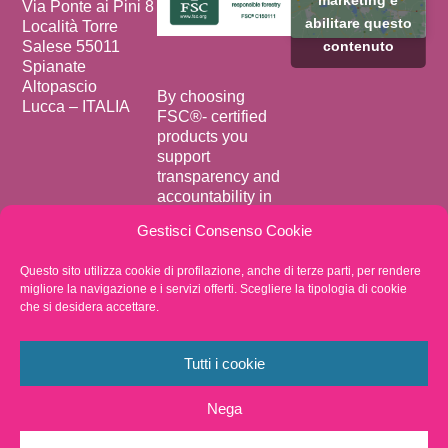
marketing e
Via Ponte ai Pini 8
abilitare questo
Località Torre
Salese 55011
contenuto
Spianate
Altopascio
By choosing
Lucca – ITALIA
FSC®️- certified
products you
support
transparency and
accountability in
forest supply
Gestisci Consenso Cookie
chains.
Privacy Policy
Questo sito utilizza cookie di profilazione, anche di terze parti, per rendere
migliore la navigazione e i servizi offerti. Scegliere la tipologia di cookie
Whistleblowing
che si desidera accettare.
VAT
02438050466
Fax +39 0583
Tutti i cookie
20570
Nega