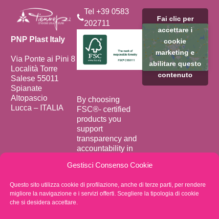
Tel +39 0583
Fai clic per
202711
accettare i
PNP Plast Italy
cookie
marketing e
Via Ponte ai Pini 8
abilitare questo
Località Torre
contenuto
Salese 55011
Spianate
Altopascio
By choosing
Lucca – ITALIA
FSC®️- certified
products you
support
transparency and
accountability in
forest supply
Gestisci Consenso Cookie
chains.
Privacy Policy
Questo sito utilizza cookie di profilazione, anche di terze parti, per rendere
migliore la navigazione e i servizi offerti. Scegliere la tipologia di cookie
Whistleblowing
che si desidera accettare.
VAT
02438050466