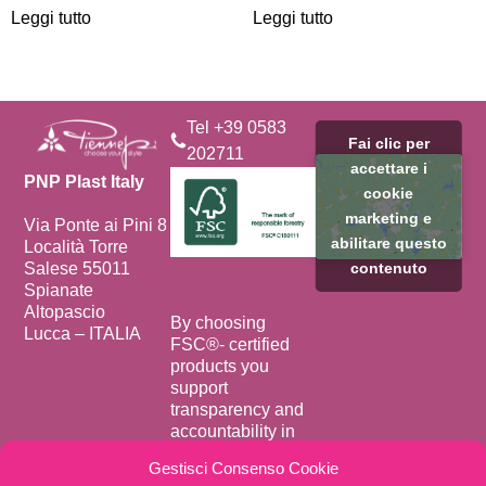
Leggi tutto
Leggi tutto
Tel +39 0583
Fai clic per
202711
accettare i
PNP Plast Italy
cookie
marketing e
Via Ponte ai Pini 8
abilitare questo
Località Torre
Salese 55011
contenuto
Spianate
Altopascio
By choosing
Lucca – ITALIA
FSC®️- certified
products you
support
transparency and
accountability in
forest supply
Gestisci Consenso Cookie
chains.