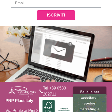
ISCRIVITI
Tel +39 0583
Fai clic per
202711
accettare i
PNP Plast Italy
cookie
marketing e
Via Ponte ai Pini 8