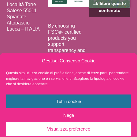
abilitare questo
Località Torre
Salese 55011
contenuto
Spianate
Altopascio
By choosing
Lucca – ITALIA
FSC®️- certified
products you
support
transparency and
accountability in
Gestisci Consenso Cookie
forest supply
chains.
Questo sito utilizza cookie di profilazione, anche di terze parti, per rendere
migliore la navigazione e i servizi offerti. Scegliere la tipologia di cookie
Privacy Policy
che si desidera accettare.
Whistleblowing
VAT
02438050466
Tutti i cookie
Fax +39 0583
20570
Nega
Visualizza preference