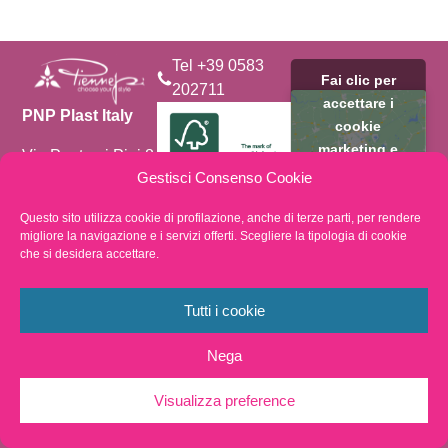
Tel +39 0583
Fai clic per
202711
accettare i
PNP Plast Italy
cookie
marketing e
Via Ponte ai Pini 8
abilitare questo
Località Torre
Gestisci Consenso Cookie
Salese 55011
contenuto
Spianate
Questo sito utilizza cookie di profilazione, anche di terze parti, per rendere
Altopascio
migliore la navigazione e i servizi offerti. Scegliere la tipologia di cookie
By choosing
che si desidera accettare.
Lucca – ITALIA
FSC®️- certified
products you
support
Tutti i cookie
transparency and
accountability in
Nega
forest supply
chains.
Visualizza preference
Privacy Policy
Whistleblowing