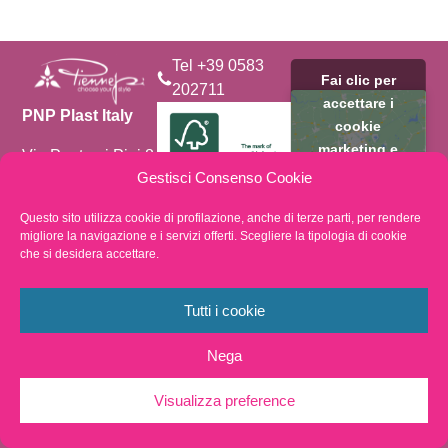
Tel +39 0583
Fai clic per
202711
accettare i
PNP Plast Italy
cookie
marketing e
Via Ponte ai Pini 8
abilitare questo
Località Torre
Gestisci Consenso Cookie
Salese 55011
contenuto
Spianate
Questo sito utilizza cookie di profilazione, anche di terze parti, per rendere
Altopascio
migliore la navigazione e i servizi offerti. Scegliere la tipologia di cookie
By choosing
che si desidera accettare.
Lucca – ITALIA
FSC®️- certified
products you
support
Tutti i cookie
transparency and
accountability in
Nega
forest supply
chains.
Visualizza preference
Privacy Policy
Whistleblowing