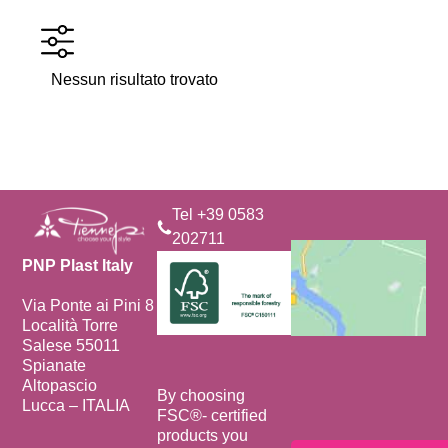
Nessun risultato trovato
Tel +39 0583
202711
PNP Plast Italy
Via Ponte ai Pini 8
Località Torre
Salese 55011
Spianate
Altopascio
By choosing
Lucca – ITALIA
FSC®️- certified
products you