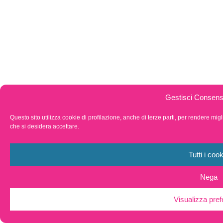
Gestisci Consen
Questo sito utilizza cookie di profilazione, anche di terze parti, per rendere migli
che si desidera accettare.
Tutti i cook
Nega
Visualizza pre