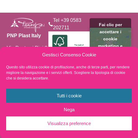
Tel +39 0583
Fai clic per
202711
accettare i
PNP Plast Italy
cookie
marketing e
Via Ponte ai Pini 8
abilitare questo
Località Torre
Gestisci Consenso Cookie
Salese 55011
contenuto
Spianate
Questo sito utilizza cookie di profilazione, anche di terze parti, per rendere
Altopascio
migliore la navigazione e i servizi offerti. Scegliere la tipologia di cookie
By choosing
che si desidera accettare.
Lucca – ITALIA
FSC®️- certified
products you
support
Tutti i cookie
transparency and
accountability in
Nega
forest supply
chains.
Visualizza preference
Privacy Policy
Whistleblowing