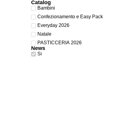
Catalog
Blu
Bambini
Confezionamento e Easy Pack
Bordeaux
Everyday 2026
Oro
Natale
PASTICCERIA 2026
Rame
News
Si
Celeste
Kraft
Tortora
Tabacco
Polvere
Lavanda
Peltro