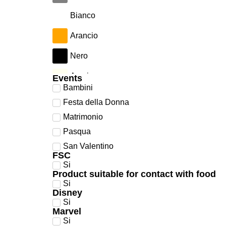
Bianco
Arancio
Nero
Avorio
Events
Bambini
Verde
Festa della Donna
Azzurro
Matrimonio
Pasqua
Argento
San Valentino
FSC
Ciclamino
Si
Product suitable for contact with food
Giallo
Si
Disney
Lilla
Si
Marvel
Marrone
Si