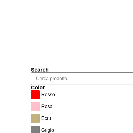
Search
Color
Rosso
Rosa
Ecru
Grigio