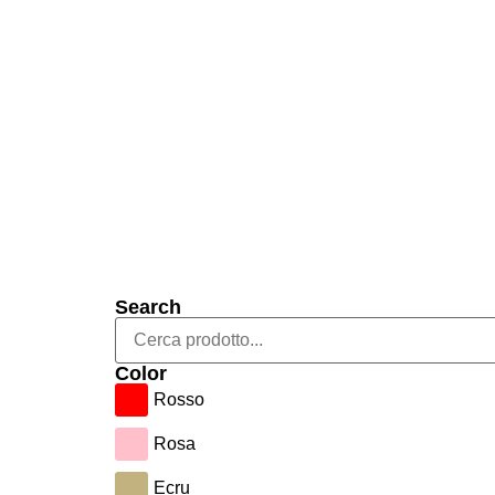
Search
Color
Rosso
Rosa
Ecru