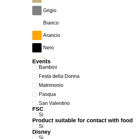
Grigio
Bianco
Arancio
Nero
Avorio
Events
Bambini
Verde
Festa della Donna
Azzurro
Matrimonio
Pasqua
Argento
San Valentino
FSC
Ciclamino
Si
Product suitable for contact with food
Giallo
Si
Disney
Lilla
Si