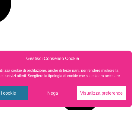
Gestisci Consenso Cookie
tilizza cookie di profilazione, anche di terze parti, per rendere migliore la
 i servizi offerti. Scegliere la tipologia di cookie che si desidera accettare.
i i cookie
Nega
Visualizza preference