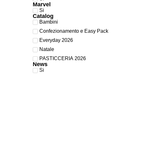
Marvel
Marrone
Si
Catalog
Blu
Bambini
Confezionamento e Easy Pack
Bordeaux
Everyday 2026
Oro
Natale
PASTICCERIA 2026
Rame
News
Si
Celeste
Kraft
Tortora
Tabacco
Polvere
Lavanda