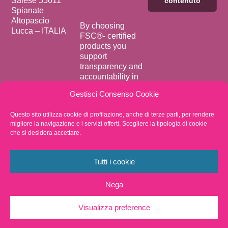
Salese 55011
contenuto
Spianate
Altopascio
By choosing
Lucca – ITALIA
FSC®️- certified
products you
support
transparency and
accountability in
forest supply
Gestisci Consenso Cookie
chains.
Privacy Policy
Questo sito utilizza cookie di profilazione, anche di terze parti, per rendere
migliore la navigazione e i servizi offerti. Scegliere la tipologia di cookie
Whistleblowing
che si desidera accettare.
VAT
02438050466
Fax +39 0583
Tutti i cookie
20570
Nega
Visualizza preference