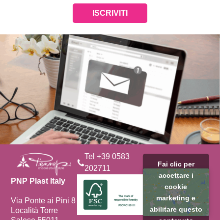
ISCRIVITI
Tel +39 0583
Fai clic per
202711
accettare i
PNP Plast Italy
cookie
marketing e
Via Ponte ai Pini 8
abilitare questo
Località Torre